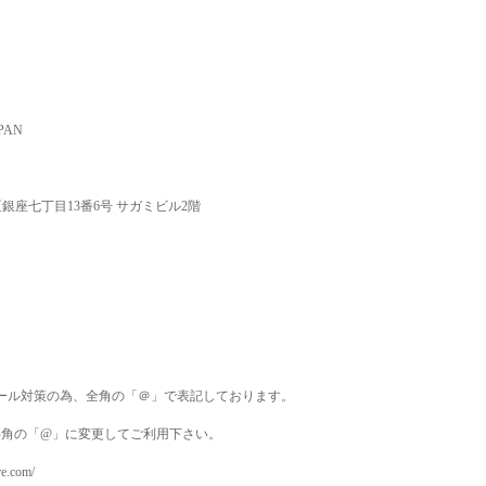
PAN
銀座七丁目
13
番
6
号 サガミビル
2
階
ール対策の為、全角の「＠」で表記しております。
角の「
@
」に変更してご利用下さい。
.com/