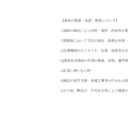
【講座の閉講・休講・変更について】
1.
講師の都合により日時・場所・内容等が
2.
開講後において下記の場合、講座を休講
a)
交通機関のストライキ、台風・地震等の
b)
講座担当講師の不測の事故、病気、慶弔
c)
定員に満たない時
d)
施設の保守点検、改修工事等が行われる
e)
その他、弊社が、不可抗力等により開講