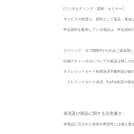
[コンサルティング・講座・セミナー]
サービスの性質上、原則として返品・返金
申込規約を配布している場合は、申込規約
クーリング・オフ期間中
(
※
)
のみご返金致し
以後のキャンセルについての返金は致しか
※
クレジットカード利用決済手数料及び銀
クレジットカード決済、
PayPal
決済の場
表現及び商品に関する注意書き：
本商品に示された表現や再現性には個人差