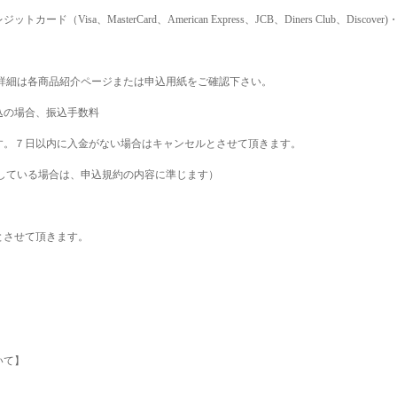
レジットカード（
Visa
、
MasterCard
、
American Express
、
JCB
、
Diners Club
、
Discover)
詳細は各商品紹介ページまたは申込用紙をご確認下さい。
込の場合、振込手数料
す。７日以内に入金がない場合はキャンセルとさせて頂きます。
場合は、申込規約の内容に準じます）
とさせて頂きます。
いて】