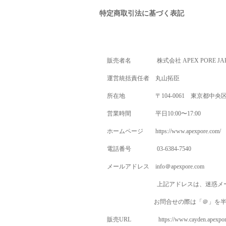
特定商取引法に基づく表記
販売者名
株式会社
APEX PORE JA
運営統括責任者
丸山拓臣
所在地 〒
104-0061
東京都中央区
営業時間 平日
10:00
〜
17:00
ホームページ
https://www.apexpore.com/
電話番号
03-6384-7540
メールアドレス
info
＠
apexpore.com
上記アドレスは、迷惑メ
お問合せの際は「＠」を半
販売
URL https://www.cayden.apexpore