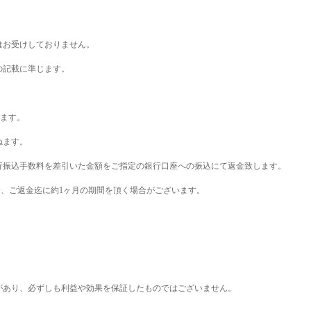
はお受けしておりません。
の記載に準じます。
ます。
ねます。
行振込手数料を差引いた金額をご指定の銀行口座への振込にて返金致します。
合、ご返金迄に約
1
ヶ月の期間を頂く場合がございます。
があり、必ずしも利益や効果を保証したものではございません。